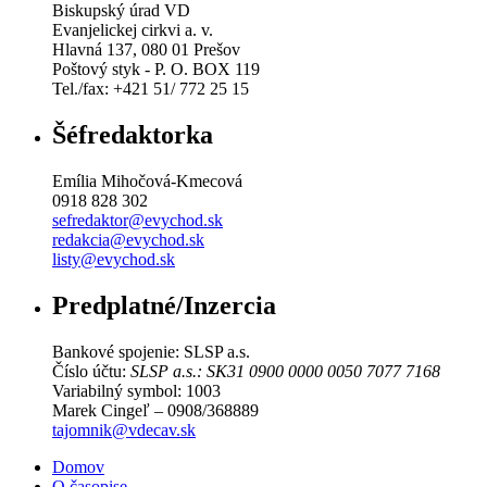
Biskupský úrad VD
Evanjelickej cirkvi a. v.
Hlavná 137, 080 01 Prešov
Poštový styk - P. O. BOX 119
Tel./fax: +421 51/ 772 25 15
Šéfredaktorka
Emília Mihočová-Kmecová
0918 828 302
sefredaktor@evychod.sk
redakcia@evychod.sk
listy@evychod.sk
Predplatné/Inzercia
Bankové spojenie: SLSP a.s.
Číslo účtu:
SLSP a.s.: SK31 0900 0000 0050 7077 7168
Variabilný symbol: 1003
Marek Cingeľ – 0908/368889
tajomnik@vdecav.sk
Domov
O časopise