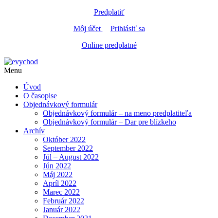
Predplatiť
Môj účet
Prihlásiť sa
Online predplatné
Menu
Úvod
O časopise
Objednávkový formulár
Objednávkový formulár – na meno predplatiteľa
Objednávkový formulár – Dar pre blízkeho
Archív
Október 2022
September 2022
Júl – August 2022
Jún 2022
Máj 2022
Apríl 2022
Marec 2022
Február 2022
Január 2022