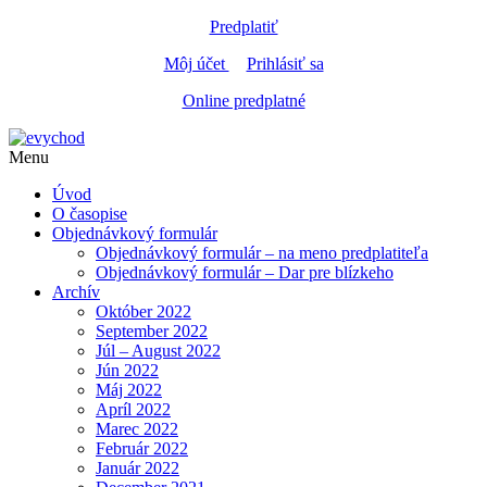
Predplatiť
Môj účet
Prihlásiť sa
Online predplatné
Menu
Úvod
O časopise
Objednávkový formulár
Objednávkový formulár – na meno predplatiteľa
Objednávkový formulár – Dar pre blízkeho
Archív
Október 2022
September 2022
Júl – August 2022
Jún 2022
Máj 2022
Apríl 2022
Marec 2022
Február 2022
Január 2022