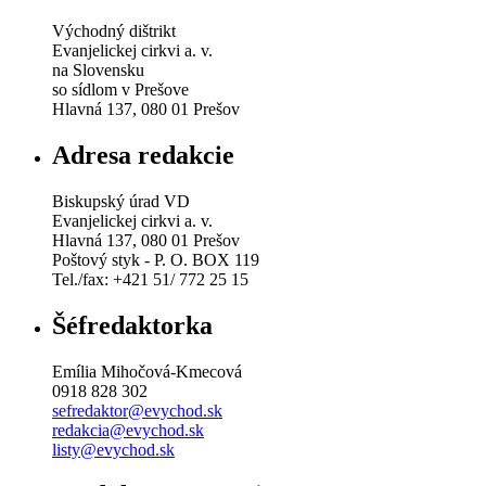
Východný dištrikt
Evanjelickej cirkvi a. v.
na Slovensku
so sídlom v Prešove
Hlavná 137, 080 01 Prešov
Adresa redakcie
Biskupský úrad VD
Evanjelickej cirkvi a. v.
Hlavná 137, 080 01 Prešov
Poštový styk - P. O. BOX 119
Tel./fax: +421 51/ 772 25 15
Šéfredaktorka
Emília Mihočová-Kmecová
0918 828 302
sefredaktor@evychod.sk
redakcia@evychod.sk
listy@evychod.sk