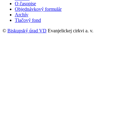
O časopise
Objednávkový formulár
Archív
Tlačový fond
©
Biskupský úrad VD
Evanjelickej cirkvi a. v.