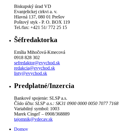
Biskupský úrad VD
Evanjelickej cirkvi a. v.
Hlavná 137, 080 01 Prešov
Poštový styk - P. O. BOX 119
Tel./fax: +421 51/ 772 25 15
Šéfredaktorka
Emília Mihočová-Kmecová
0918 828 302
sefredaktor@evychod.sk
redakcia@evychod.sk
listy@evychod.sk
Predplatné/Inzercia
Bankové spojenie: SLSP a.s.
Číslo účtu:
SLSP a.s.: SK31 0900 0000 0050 7077 7168
Variabilný symbol: 1003
Marek Cingeľ – 0908/368889
tajomnik@vdecav.sk
Domov