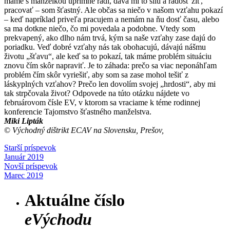
máme s manželkou úprimne radi, dáva mi to silu a radosť žiť,
pracovať – som šťastný. Ale občas sa niečo v našom vzťahu pokazí
– keď napríklad priveľa pracujem a nemám na ňu dosť času, alebo
sa ma dotkne niečo, čo mi povedala a podobne. Vtedy som
prekvapený, ako dlho nám trvá, kým sa naše vzťahy zase dajú do
poriadku. Veď dobré vzťahy nás tak obohacujú, dávajú nášmu
životu „šťavu“, ale keď sa to pokazí, tak máme problém situáciu
znovu čím skôr napraviť. Je to záhada: prečo sa viac neponáhľam
problém čím skôr vyriešiť, aby som sa zase mohol tešiť z
láskyplných vzťahov? Prečo len dovolím svojej „hrdosti“, aby mi
tak strpčovala život? Odpovede na túto otázku nájdete vo
februárovom čísle EV, v ktorom sa vraciame k téme rodinnej
konferencie Tajomstvo šťastného manželstva.
Miki Lipták
©
Východný dištrikt ECAV na Slovensku, Prešov,
Starší príspevok
Január 2019
Novší príspevok
Marec 2019
Aktuálne číslo
eVýchodu