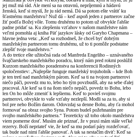
jej muž má rád. Ale mení sa na otravnú, nepríjemnú a hádavú
ženskú, keď si myslí, že ju rád nemá. Dá sa potom ešte vrátiť ku
šťastnému manželstvu? Nuž dá – keď aspoň jeden z partnerov začne
žiť podľa Božej vôle. Tomu druhému to potom už obvykle ľahšie
padne pridať sa. Ku zlepšeniu vzťahov v našom manželstve nám
veľmi pomohla aj kniha Päť jazykov lásky od Garyho Chapmana –
hlavne jedna veta: „Keď sa rozhodneš, že chceš byť dobrým
manželským partnerom tomu druhému, už to ti pomôže podstatne
zlepšiť tvoje manželstvo.“
A do tretice ešte užitočná rada od Manfreda Engeliho – uznávaného
švajčiarskeho manželského poradcu, ktorý nám pred rokmi poslúžil
Kurzom manželského poradenstva na konferencii Rodinných
spoločenstiev: „Najlepšie funguje manželský trojuholník – kde Boh
je ten tretí nad manželským párom. Keď sa ti na tvojom partnerovi
niečo páči, povedz mu to, lebo ho tým povzbudíš, aby na sebe ďalej
pracoval. Ale keď sa ti na ňom niečo nepáči, povedz to Bohu, lebo
len On ho môže zmeniť k lepšiemu. Keď to povieš svojmu
partnerovi, obvykle to vaše vzťahy nezlepší. Modli sa za to, aby si
bol pre neho Božím darom. Odovzdaj sa denne Bohu, aby ťa mohol
formovať na obraz svojho Syna. Potom budeš požehnaním pre
svojho manželského partnera.“ Teoreticky už toho okolo manželstva
viem pomerne dosť. Musím ale priznať, že v praxi mám stále veľké
rezervy. Boží nepriateľ vie, že keď sa mu podarí páry rozdeľovať,
tak bude nad nimi ľahšie panovať. A tak sa nestačím diviť: Keď sa