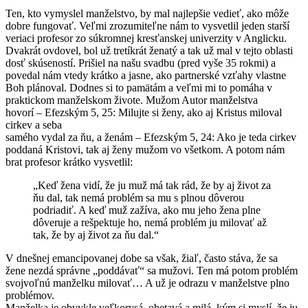
Ten, kto vymyslel manželstvo, by mal najlepšie vedieť, ako môže
dobre fungovať. Veľmi zrozumiteľne nám to vysvetlil jeden starší
veriaci profesor zo súkromnej kresťanskej univerzity v Anglicku.
Dvakrát ovdovel, bol už tretíkrát ženatý a tak už mal v tejto oblasti
dosť skúseností. Prišiel na našu svadbu (pred vyše 35 rokmi) a
povedal nám vtedy krátko a jasne, ako partnerské vzťahy vlastne
Boh plánoval. Dodnes si to pamätám a veľmi mi to pomáha v
praktickom manželskom živote. Mužom Autor manželstva
hovorí – Efezským 5, 25: Milujte si ženy, ako aj Kristus miloval
cirkev a seba
samého vydal za ňu, a ženám – Efezským 5, 24: Ako je teda cirkev
poddaná Kristovi, tak aj ženy mužom vo všetkom. A potom nám
brat profesor krátko vysvetlil:
„Keď žena vidí, že ju muž má tak rád, že by aj život za
ňu dal, tak nemá problém sa mu s plnou dôverou
podriadiť. A keď muž zažíva, ako mu jeho žena plne
dôveruje a rešpektuje ho, nemá problém ju milovať až
tak, že by aj život za ňu dal.“
V dnešnej emancipovanej dobe sa však, žiaľ, často stáva, že sa
žene nezdá správne „poddávať“ sa mužovi. Ten má potom problém
svojvoľnú manželku milovať… A už je odrazu v manželstve plno
problémov.
Manželka je obvykle veľkorysá, obetavá a milá, kým si myslí, že ju