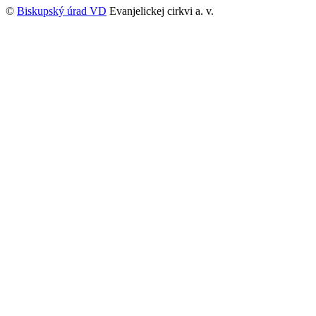
©
Biskupský úrad VD
Evanjelickej cirkvi a. v.