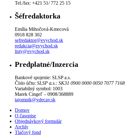
Tel./fax: +421 51/ 772 25 15
Šéfredaktorka
Emília Mihočová-Kmecová
0918 828 302
sefredaktor@evychod.sk
redakcia@evychod.sk
listy@evychod.sk
Predplatné/Inzercia
Bankové spojenie: SLSP a.s.
Číslo účtu:
SLSP a.s.: SK31 0900 0000 0050 7077 7168
Variabilný symbol: 1003
Marek Cingeľ – 0908/368889
tajomnik@vdecav.sk
Domov
O časopise
Objednávkový formulár
Archív
Tlačový fond