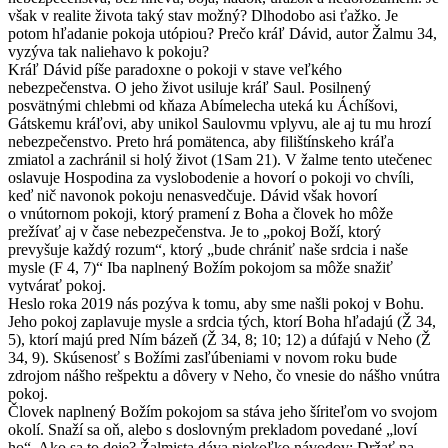
však v realite života taký stav možný? Dlhodobo asi ťažko. Je
potom hľadanie pokoja utópiou? Prečo kráľ Dávid, autor Žalmu 34,
vyzýva tak naliehavo k pokoju?
Kráľ Dávid píše paradoxne o pokoji v stave veľkého
nebezpečenstva. O jeho život usiluje kráľ Saul. Posilnený
posvätnými chlebmi od kňaza Abímelecha uteká ku Áchíšovi,
Gátskemu kráľovi, aby unikol Saulovmu vplyvu, ale aj tu mu hrozí
nebezpečenstvo. Preto hrá pomätenca, aby filištínskeho kráľa
zmiatol a zachránil si holý život (1Sam 21). V žalme tento utečenec
oslavuje Hospodina za vyslobodenie a hovorí o pokoji vo chvíli,
keď nič navonok pokoju nenasvedčuje. Dávid však hovorí
o vnútornom pokoji, ktorý pramení z Boha a človek ho môže
prežívať aj v čase nebezpečenstva. Je to „pokoj Boží, ktorý
prevyšuje každý rozum“, ktorý „bude chrániť naše srdcia i naše
mysle (F 4, 7)“ Iba naplnený Božím pokojom sa môže snažiť
vytvárať pokoj.
Heslo roka 2019 nás pozýva k tomu, aby sme našli pokoj v Bohu.
Jeho pokoj zaplavuje mysle a srdcia tých, ktorí Boha hľadajú (Ž 34,
5), ktorí majú pred Ním bázeň (Ž 34, 8; 10; 12) a dúfajú v Neho (Ž
34, 9). Skúsenosť s Božími zasľúbeniami v novom roku bude
zdrojom nášho rešpektu a dôvery v Neho, čo vnesie do nášho vnútra
pokoj.
Človek naplnený Božím pokojom sa stáva jeho šíriteľom vo svojom
okolí. Snaží sa oň, alebo s doslovným prekladom povedané „loví
ho“. Ako sa to deje? Žalmista dáva niekoľko návodov: Držať na