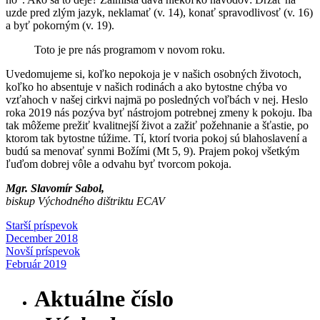
uzde pred zlým jazyk, neklamať (v. 14), konať spravodlivosť (v. 16)
a byť pokorným (v. 19).
Toto je pre nás programom v novom roku.
Uvedomujeme si, koľko nepokoja je v našich osobných životoch,
koľko ho absentuje v našich rodinách a ako bytostne chýba vo
vzťahoch v našej cirkvi najmä po posledných voľbách v nej. Heslo
roka 2019 nás pozýva byť nástrojom potrebnej zmeny k pokoju. Iba
tak môžeme prežiť kvalitnejší život a zažiť požehnanie a šťastie, po
ktorom tak bytostne túžime. Tí, ktorí tvoria pokoj sú blahoslavení a
budú sa menovať synmi Božími (Mt 5, 9). Prajem pokoj všetkým
ľuďom dobrej vôle a odvahu byť tvorcom pokoja.
Mgr. Slavomír Sabol,
biskup Východného dištriktu ECAV
Starší príspevok
December 2018
Novší príspevok
Február 2019
Aktuálne číslo