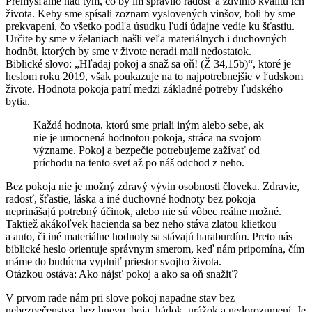
Premýšľame nad tým, čo by im spravilo radosť a zdvihlo kvalitu ich
života. Keby sme spísali zoznam vyslovených vinšov, boli by sme
prekvapení, čo všetko podľa úsudku ľudí údajne vedie ku šťastiu.
Určite by sme v želaniach našli veľa materiálnych i duchovných
hodnôt, ktorých by sme v živote neradi mali nedostatok.
Biblické slovo: „Hľadaj pokoj a snaž sa oň! (Ž 34,15b)“, ktoré je
heslom roku 2019, však poukazuje na to najpotrebnejšie v ľudskom
živote. Hodnota pokoja patrí medzi základné potreby ľudského
bytia.
Každá hodnota, ktorú sme priali iným alebo sebe, ak
nie je umocnená hodnotou pokoja, stráca na svojom
význame. Pokoj a bezpečie potrebujeme zažívať od
príchodu na tento svet až po náš odchod z neho.
Bez pokoja nie je možný zdravý vývin osobnosti človeka. Zdravie,
radosť, šťastie, láska a iné duchovné hodnoty bez pokoja
neprinášajú potrebný účinok, alebo nie sú vôbec reálne možné.
Taktiež akákoľvek hacienda sa bez neho stáva zlatou klietkou
a auto, či iné materiálne hodnoty sa stávajú haraburdím. Preto nás
biblické heslo orientuje správnym smerom, keď nám pripomína, čím
máme do budúcna vyplniť priestor svojho života.
Otázkou ostáva: Ako nájsť pokoj a ako sa oň snažiť?
V prvom rade nám pri slove pokoj napadne stav bez
nebezpečenstva, bez hnevu, boja, hádok, urážok a nedorozumení. Je